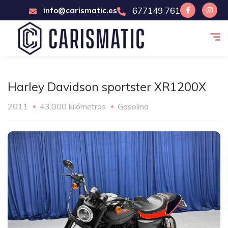
677149 761
info@carismatic.es
Harley Davidson sportster XR1200X
2011
43.000 kilómetros
Gasolina