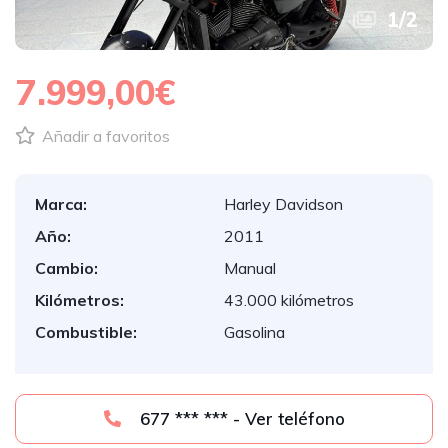
1
/
2
7.999,00€
Añadir a favoritos
Marca:
Harley Davidson
Año:
2011
Cambio:
Manual
Kilómetros:
43.000 kilómetros
Combustible:
Gasolina
677 *** *** - Ver teléfono